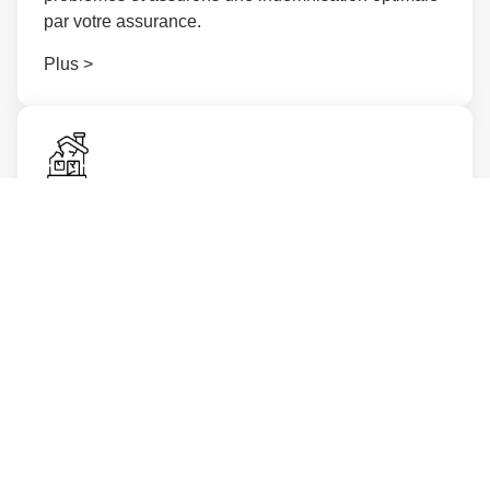
par votre assurance.
Plus >
Dégâts de tempête
Les tempêtes et les rafales peuvent causer des
dégâts considérables à votre domicile. Nous vous
aidons à évaluer correctement les dommages et à
défendre votre dossier auprès de l’assureur.
Plus >
Vol & cambriolage​